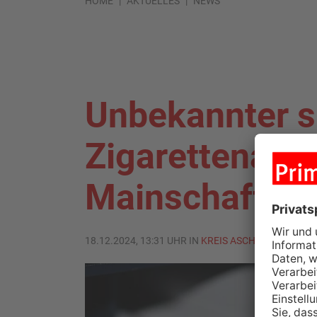
HOME
AKTUELLES
NEWS
Unbekannter s
Zigarettenaut
Mainschaff
18.12.2024, 13:31 UHR IN
KREIS ASCHAFFENBURG