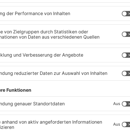
Tante Enso übernimmt
G
einzigen Supermarkt in
z
Pflaumheim
S
06.08.2026, 05:30 UHR IN KREIS ASCHAFFENBURG
03