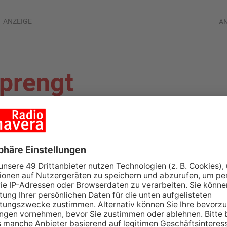
ANZEIGE
A
prengt
omat in