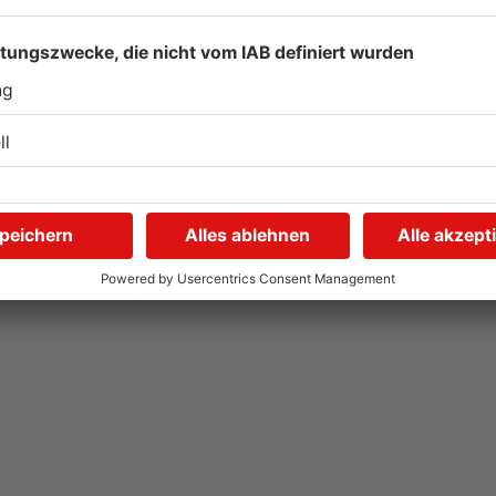
Wegen Trockenheit: Neue
U
Regeln auf A'burger
G
Friedhöfen
31.07.2026, 11:46 UHR IN KREIS ASCHAFFENBURG
31