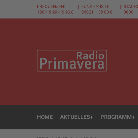
FREQUENZEN:
FUNKHAUS TEL
STAUH
100,4 & 99,4 & 90,8
06021 – 38 83 0
0800 –
HOME
AKTUELLES
+
PROGRAMM
+