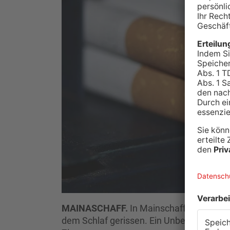
MAINASCHAFF.
In Mainschaff wurden An
dem Schlaf gerissen. Ein Unbekannter ha