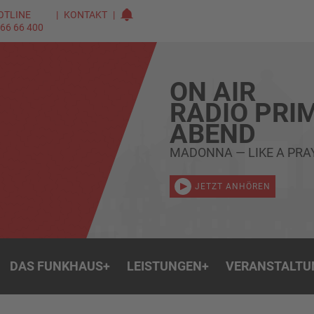
OTLINE
KONTAKT
 66 66 400
ON AIR
RADIO PRI
ABEND
MADONNA — LIKE A PRA
JETZT ANHÖREN
DAS FUNKHAUS
+
LEISTUNGEN
+
VERANSTALTU