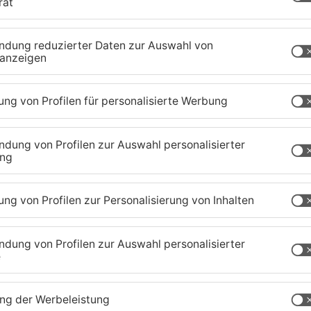
acht hohen Schaden
aretten und flüchtete zu Fuß in unbekannte
t sich auf mindestens 8.000 Euro. Die Polizei
en.
chaffenburg