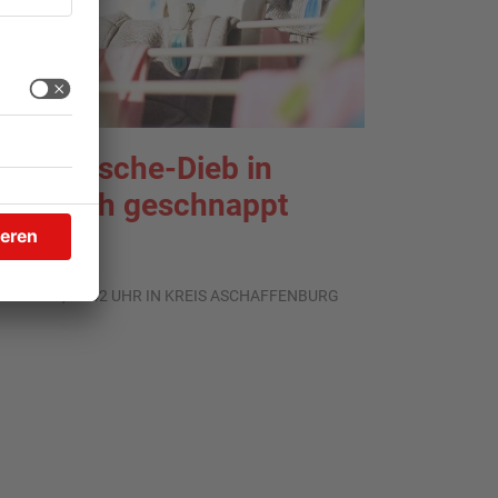
nterwäsche-Dieb in
oldbach geschnappt
.07.2026, 11:42 UHR IN KREIS ASCHAFFENBURG