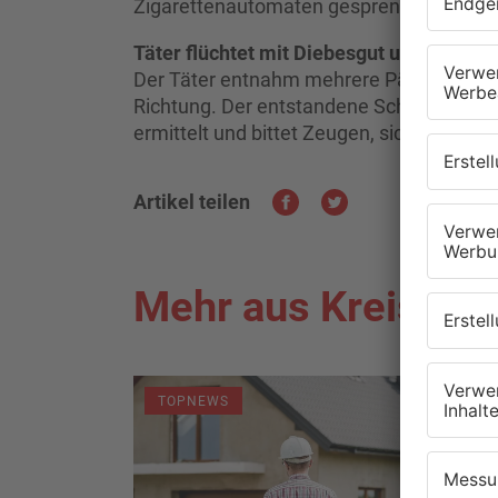
Zigarettenautomaten gesprengt.
Täter flüchtet mit Diebesgut und verurs
Der Täter entnahm mehrere Päckchen Zig
Richtung. Der entstandene Schaden beläuf
ermittelt und bittet Zeugen, sich zu meld
Artikel teilen
Mehr aus Kreis As
TOPNEWS