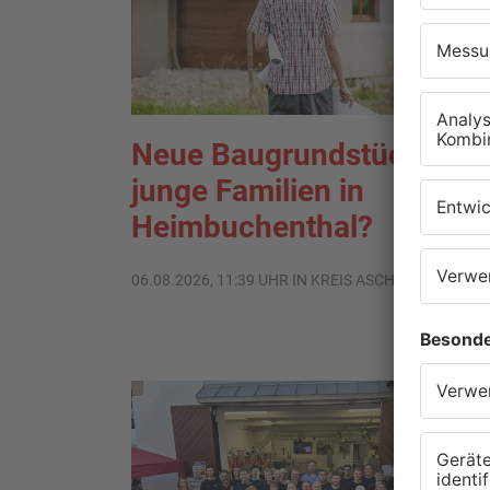
Neue Baugrundstücke für
junge Familien in
Heimbuchenthal?
06.08.2026, 11:39 UHR IN KREIS ASCHAFFENBURG