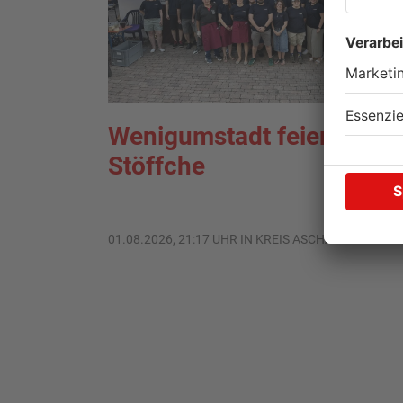
Wenigumstadt feiert das
Stöffche
01.08.2026, 21:17 UHR IN KREIS ASCHAFFENBURG