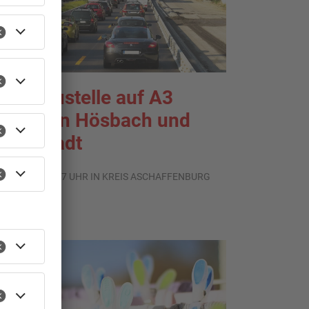
roßbaustelle auf A3
wischen Hösbach und
tockstadt
.08.2026, 15:57 UHR IN KREIS ASCHAFFENBURG