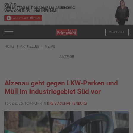
ON AIR
DER MITTAG MIT ANAMARIJA ARSENOVIC
VAYA CON DIOS — NAH NEH NAH
JETZT ANHÖREN
PLAYLIST
HOME
AKTUELLES
NEWS
ANZEIGE
Alzenau geht gegen LKW-Parken und
Müll im Industriegebiet Süd vor
16.02.2026, 16:44 UHR IN
KREIS ASCHAFFENBURG