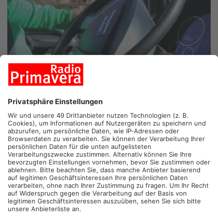
ALZENAU.
Immer mehr abgestellte Lastwagen und Müll –
damit hat Alzenau im Industriegebiet Süd zu kämpfen. Jetzt
reagiert die Stadt mit neuen Maßnahmen.
20 neue Absperrpfosten stehen inzwischen im Gebiet, sie
sollen verhindern, dass Fahrzeuge beidseitig parken.
Außerdem wird der Wendehammer am ehemaligen Aldi-
Gelände gesperrt. Parallel setzt die Stadt robuste Müllkörbe
ein, deren Leerung jeden Monat rund 3.000 Euro kostet. Künftig
soll häufiger kontrolliert werden, die Stadt will mit den
Unternehmen sprechen, damit weniger LKW auf öffentlichen