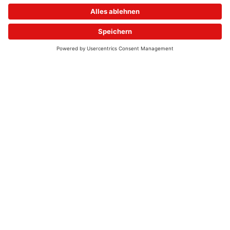
© 2026 - UKW-Frequenzen 100,4 & 99,4 & 90,8 | DAB+ | Alexa