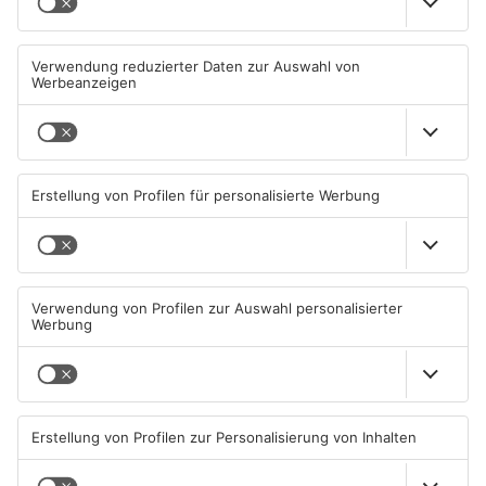
Karlstein: Brennender Lkw
Brand in Glattbacher
sorgt für Vollsperrung auf
Doppelhaushälfte
A45
inzwischen gelöscht
10.08.2026, 11:14 UHR IN KREIS
10.08.2026, 06:07 UHR IN KREIS
ASCHAFFENBURG
ASCHAFFENBURG
TOPNEWS