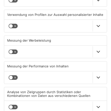
Wir feiern 25 Jahre
Goldbach kürt seine besten
Alzenauer Stadtfest
Arschbomben-Springer
10.08.2026, 06:00 UHR IN KREIS
08.08.2026, 15:55 UHR IN KREIS
ASCHAFFENBURG
ASCHAFFENBURG
Kahlgrund-Gemeinden
Kein Abschlussfeuerwerk
wollen künftig enger
beim Alzenauer Stadtfest
zusammenarbeiten
wegen Trockenheit
07.08.2026, 16:15 UHR IN KREIS
07.08.2026, 08:15 UHR IN KREIS
ASCHAFFENBURG
ASCHAFFENBURG