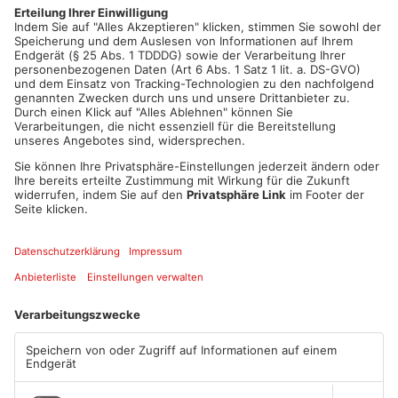
P 51 Mustang und die F4U Corsair. Das ganze Wochenende
werden außerdem Rundflüge übers Kinzigtal verlost.
Artikel teilen
ANZEIGE
Mehr aus Main-
Kinzig-Kreis
TOPNEWS