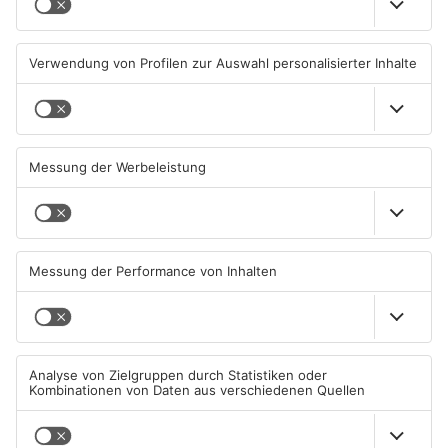
Ausstellung in Bruchköbel
Wohnhausbrand in Maintal:
zum Thema "Wasser im
Zwei Menschen verletzt
Klimawandel"
07.08.2026, 05:00 UHR IN MAIN-
06.08.2026, 15:42 UHR IN MAIN-
KINZIG-KREIS
KINZIG-KREIS
Gute Nachrichten für Pendler
Wächtersbacher
im Main-Kinzig-Kreis und in
Schwimmbad bleibt heute
Hanau
geschlossen
06.08.2026, 11:33 UHR IN MAIN-
05.08.2026, 07:31 UHR IN MAIN-
KINZIG-KREIS
KINZIG-KREIS