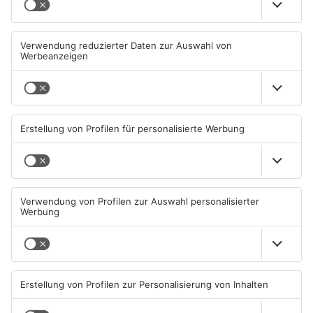
Mann schießt in Neuberg mit
Schwerer Unfall zwischen
Schreckschusswaffe auf
Langenselbolder Dreieck und
Busfahrer
Hanauer Kreuz
07.08.2026, 07:12 UHR IN MAIN-
07.08.2026, 07:07 UHR IN MAIN-
KINZIG-KREIS
KINZIG-KREIS