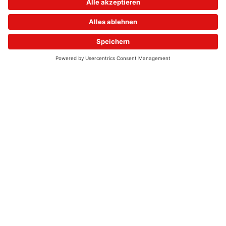
© 2026 - UKW-Frequenzen 100,4 & 99,4 & 90,8 | DAB+ | Alexa