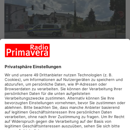
HANAU.
In Hanau wird viel gebaut, weshalb in den
vergangenen Jahren auch vermehrt Blindgänger aus dem
zweiten Weltkrieg aufgetaucht sind. Heute wird erneut gesucht
nach den Überbleibseln aus dem Krieg. Und zwar in der Nähe
des Hafens.
Vorgesehen ist ein begrünter Fuß- und Radweg zwischen
Hafentor und Annasiedlung, der das Viertel aufwerten und
sicherer machen soll – bevor dort gebaut werden kann, muss
der Boden auf mögliche Blindgänger aus dem Zweiten
Weltkrieg überprüft werden. Die Behörden durchsuchen das