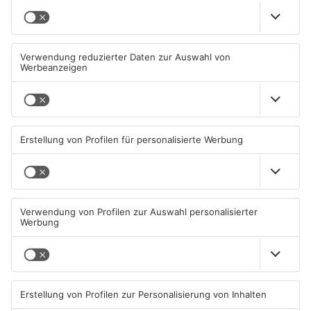
TOPNEWS
Mann schießt in Neuberg mit
Schwerer Unfall zwischen
Schreckschusswaffe auf
Langenselbolder Dreieck und
Busfahrer
Hanauer Kreuz
07.08.2026, 07:12 UHR IN MAIN-
07.08.2026, 07:07 UHR IN MAIN-
KINZIG-KREIS
KINZIG-KREIS