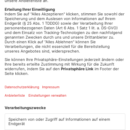
Gelände mit Spezialgeräten. Die Parkfläche gegenüber dem
Zollamt ist dafür ganztags vollständig gesperrt. Die Stadt
Hanau betont, dass die Untersuchung eine reine
Vorsichtsmaßnahme ist, um die Sicherheit der Bauarbeiten zu
gewährleisten. Erst im Juni wurde in Hanau eine 50-Kilo-
Bombe aus dem Zweiten Weltkrieg gefunden und erfolgreich
entschärft.
Artikel teilen
ANZEIGE
Mehr aus Main-
Kinzig-Kreis