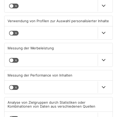
Ausstellung in Bruchköbel
Wohnhausbrand in Maintal:
zum Thema "Wasser im
Zwei Menschen verletzt
Klimawandel"
07.08.2026, 05:00 UHR IN MAIN-
06.08.2026, 15:42 UHR IN MAIN-
KINZIG-KREIS
KINZIG-KREIS
Gute Nachrichten für Pendler
Wächtersbacher
im Main-Kinzig-Kreis und in
Schwimmbad bleibt heute