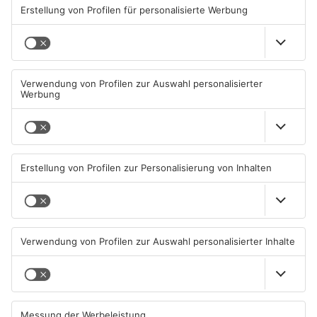
TOPNEWS
Kein Abschlussfeuerwerk
Neue Baugrundstücke für
beim Alzenauer Stadtfest
junge Familien in
wegen Trockenheit
Heimbuchenthal?
07.08.2026, 08:15 UHR IN KREIS
06.08.2026, 11:39 UHR IN KREIS
ASCHAFFENBURG
ASCHAFFENBURG
TOPNEWS