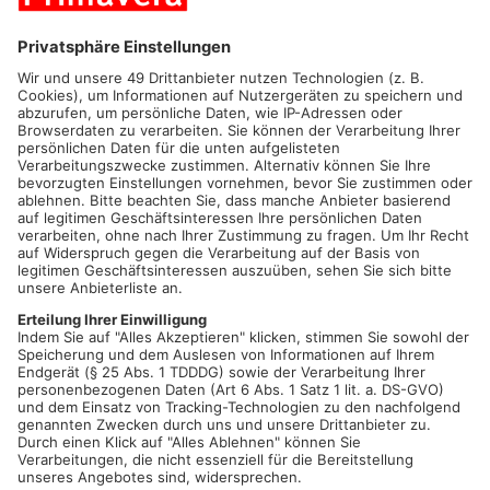
18. November: Interkommunaler Aktionstag der
unterfränkischen kommunalen Gleichstellungsbeauftragten
zum Thema „Geschlechtsbezogene Gewalt gegen
Politikerinnen“
23. November: Vortrag zu „Femiziden“ vom Frauenhearing und
den Gleichstellungsstellen von Stadt und Landkreisen
Aschaffenburg und Miltenberg in Kooperation mit der VHS
Aschaffenburg
24. November: Workshop „Nein heißt nein -
Grenzüberschreitungen im Arbeitskontext“ von der
Gleichstellungsstelle der Stadt Aschaffenburg
25. November: Info-Stand von SEFRA e. V. an der Roten Bank
im Schöntal
25. November: Vortrag von Tanja Draudt vom AWO Frauen- und
Kinderschutzhaus und Ivonne Hofmann von der Polizei
Alzenau zum Thema „Digitale Gewalt gegen Frauen und
Mädchen“ von ZONTA Club Alzenau
25. November: Podiumsdiskussion „Wir pfeifen auf Gewalt“
vom ZONTA Club Aschaffenburg