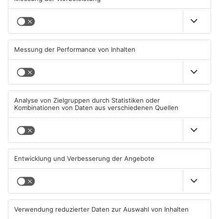
Tante Enso übernimmt
Großbaustelle auf A3
einzigen Supermarkt in
zwischen Hösbach und
Pflaumheim
Stockstadt
06.08.2026, 05:30 UHR IN KREIS
03.08.2026, 15:57 UHR IN KREIS
ASCHAFFENBURG
ASCHAFFENBURG
Wenigumstadt feiert das
Wegen Trockenheit: Neue
Stöffche
Regeln auf A'burger
Friedhöfen