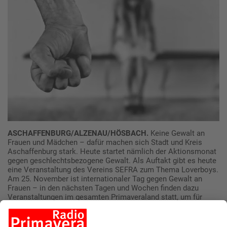
ASCHAFFENBURG/ALZENAU/HÖSBACH.
Keine Gewalt an
Frauen und Mädchen – dafür machen sich Stadt und Kreis
Aschaffenburg stark. Heute startet nämlich der Aktionsmonat
gegen geschlechtsbezogene Gewalt. Als Auftakt gibt es heute
eine Veranstaltung des Vereins SEFRA zum Thema Loverboys.
Am 25. November ist internationaler Tag gegen Gewalt an
Frauen – in den nächsten Tagen und Wochen finden dazu
Veranstaltungen im gesamten Primaveraland statt, um für
dieses Thema zu sensibilisieren.
Folgende Veranstaltungen sind geplant: