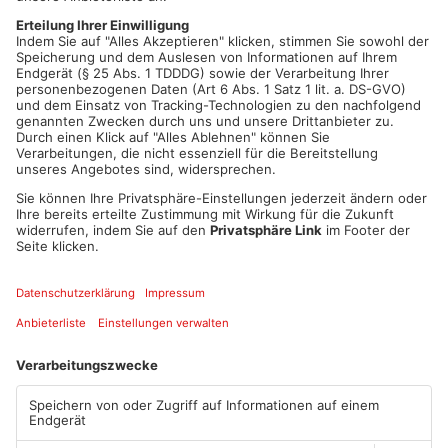
am Mittwoch leblos in seiner Gemeinschaftszelle in der
Justizvollzugsanstalt Aschaffenburg. Zu die-sem Zeitpunkt
soll er alleine gewesen sein. Eine Obduktion soll nun die
Todesursache klären.
Mehr dazu:
https://www.primavera24.de/akt...
Artikel teilen
ANZEIGE
Mehr aus Kreis
Aschaffenburg