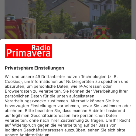
ALZENAU.
Nach der brutalen Gewalttat von Alzenau ist jetzt
der mutmaßliche Täter selbst tot. Das hat die Polizei
gemeinsam mit der Staatsanwaltschaft bekannt gegeben.
Ende Juni soll der Mann zwei Schwestern ermordet haben.
Nun wurde er leblos in seiner Zelle aufgefunden.
Der Verdächtige saß bereits in Untersuchungshaft, weil er
seine getrennt lebende 64-jährige Ehefrau und deren 69-jährige
Schwester brutal getötet haben soll. Laut der Polizei seien
zwei scharfkantige Gegenstände die Tatwaffe gewesen. Wie
Polizei und Staatsanwaltschaft jetzt mitteilen, lag der Mann