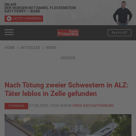
ON AIR
DER MORGEN MIT DANIEL FLECKENSTEIN
KATY PERRY — ROAR
JETZT ANHÖREN
PLAYLIST
HOME
AKTUELLES
NEWS
ANZEIGE
Nach Tötung zweier Schwestern in ALZ:
Täter leblos in Zelle gefunden
07.08.2025, 14:20 UHR IN
KREIS ASCHAFFENBURG
TOPNEWS