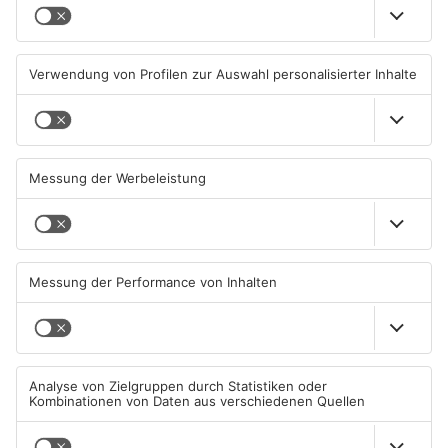
Wenigumstadt feiert das
Wegen Trockenheit: Neue
Stöffche
Regeln auf A'burger
Friedhöfen
01.08.2026, 21:17 UHR IN KREIS
31.07.2026, 11:46 UHR IN KREIS
ASCHAFFENBURG
ASCHAFFENBURG
Unterwäsche-Dieb in
Heigenbrücken berät über
Goldbach geschnappt
Lidl Deutschland Tour