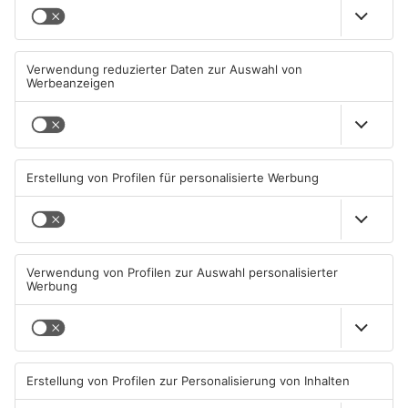
TOPNEWS
Tante Enso übernimmt
Großbaustelle auf A3
einzigen Supermarkt in
zwischen Hösbach und
Pflaumheim
Stockstadt
06.08.2026, 05:30 UHR IN KREIS
03.08.2026, 15:57 UHR IN KREIS
ASCHAFFENBURG
ASCHAFFENBURG