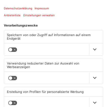
Quelle: Verkehrsgemeinschaft am Bayerischen Untermain
Artikel teilen
ANZEIGE
Mehr aus
Primaveraland
TOPNEWS
TOPNEWS