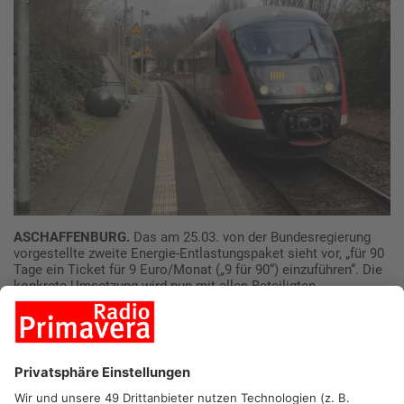
ASCHAFFENBURG.
Das am 25.03. von der Bundesregierung
vorgestellte zweite Energie-Entlastungspaket sieht vor, „für 90
Tage ein Ticket für 9 Euro/Monat („9 für 90“) einzuführen“. Die
konkrete Umsetzung wird nun mit allen Beteiligten
abgestimmt. Die Verkehrsgemeinschaft am Bayerischen
Untermain (VAB) wird sich mit den Verkehrsunternehmen im
Verbund verständigen, um das Ticket nach der noch
ausstehenden Konkretisierung durch den Bund schnell und
einheitlich umzusetzen. Ebenso ist eine deutschlandweite
Abstimmung über die entsprechenden Verbände sinnvoll.
Derzeit wird im Sinne aller Fahrgäste an der zeitnahen