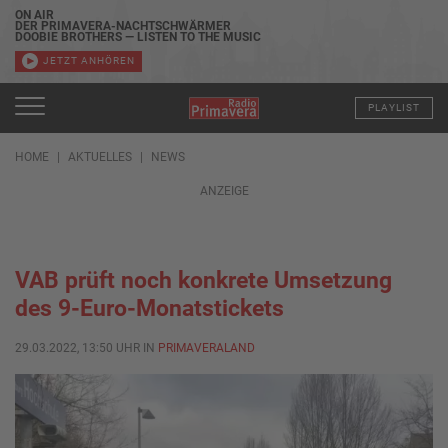
ON AIR
DER PRIMAVERA-NACHTSCHWÄRMER
DOOBIE BROTHERS — LISTEN TO THE MUSIC
JETZT ANHÖREN
PLAYLIST
HOME
AKTUELLES
NEWS
ANZEIGE
VAB prüft noch konkrete Umsetzung
des 9-Euro-Monatstickets
29.03.2022, 13:50 UHR IN
PRIMAVERALAND