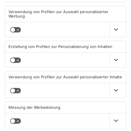
Schwimmbäder im
Waldbrandgefahr im
Primaveraland weisen teils
Primaveraland bleibt
erhebliche Mängel auf
weiterhin sehr hoch
06.08.2026, 06:37 UHR IN
06.08.2026, 06:34 UHR IN
PRIMAVERALAND
PRIMAVERALAND
TOPNEWS
Brände in Seligenstadt,
Gewässer im Primaveraland
Waldaschaff und zwischen
leiden unter Trockenheit