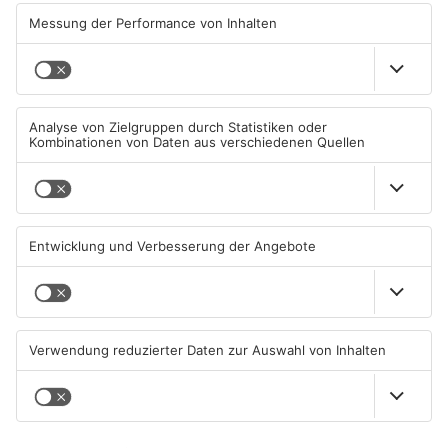
Hanau und Kahl
05.08.2026, 06:36 UHR IN
04.08.2026, 15:07 UHR IN
PRIMAVERALAND
PRIMAVERALAND
TOPNEWS
Kliniken im Primaveraland
Schüsse in Langenselbold,
melden mehr Patienten
Gelnhausen, Linsengericht
durch Hitze
und Miltenberg
04.08.2026, 07:50 UHR IN
03.08.2026, 13:00 UHR IN
PRIMAVERALAND
PRIMAVERALAND