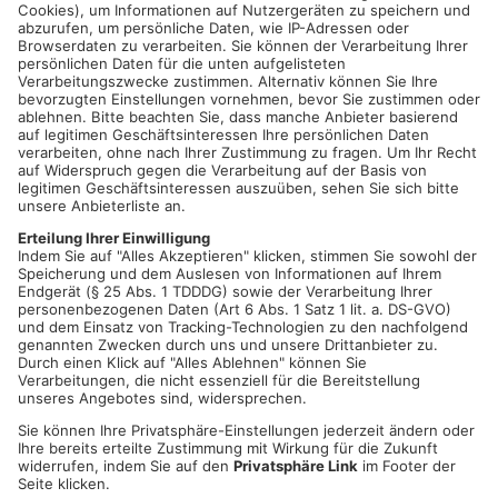
Umsetzung des Energie-Entlastungspakets beziehungsweise
des 9-Euro-Monatstickets im öffentlichen Personennahverkehr
gearbeitet. Aus unserer Sicht ist klar, dass auch
Abonnentinnen und Abonnenten vom neuen Angebot
profitieren müssen. Daher möchten wir alle Kundinnen und
Kunden bitten, ihre Abos nicht zu kündigen, sondern unsere
Kommunikation abzuwarten. Wir bitten hier um etwas Geduld.
Sobald die Rahmenbedingungen geklärt sind und die
Angebotsgestaltung finalisiert ist, werden die VAB und ihre
Partner die Kund:innen und insbesondere die Abonnent:innen
über das weitere Vorgehen informieren.
Das Kundencenter am Regionalen Omnibusbahnhof in
Aschaffenburg ist für Sie Montag bis Freitag von 08:00 Uhr bis
18:00 Uhr geöffnet und unter der Telefonnummer 06021 150
6666 erreichbar.
Das Kundencenter der Kahlgrund-Verkehrs-Gesellschaft mbH
in Schöllkrippen ist Montag bis Freitag von 08:30 Uhr bis 17:00
Uhr für Sie geöffnet und unter der Telefonnummer 06021 655-
120 erreichbar.
Alle aktuellen Informationen erhalten Sie auch unter www.vab-
info.de.